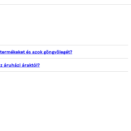
 termékeket és azok göngyölegét?
az áruházi áraktól?