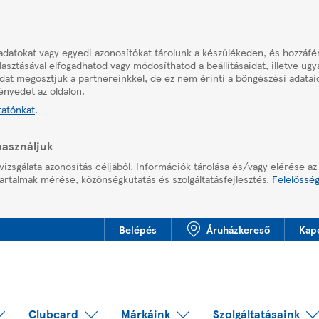
adatokat vagy egyedi azonosítókat tárolunk a készülékeden, és hozzáf
asztásával elfogadhatod vagy módosíthatod a beállításaidat, illetve ug
aidat megosztjuk a partnereinkkel, de ez nem érinti a böngészési adatai
ényedet az oldalon.
tatónkat
.
használjuk
vizsgálata azonosítás céljából. Információk tárolása és/vagy elérése az
artalmak mérése, közönségkutatás és szolgáltatásfejlesztés.
Felelősség
Belépés
Áruházkereső
Kap
Clubcard
Márkáink
Szolgáltatásaink