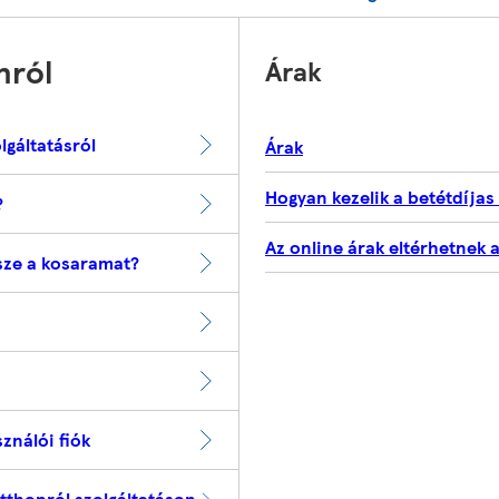
nról
Árak
lgáltatásról
Árak
Hogyan kezelik a betétdíjas
?
Az online árak eltérhetnek 
sze a kosaramat?
ználói fiók
tthonról szolgáltatáson