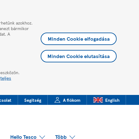
érhetünk azokhoz.
yanezt bármikor
dat. A
Minden Cookie elfogadása
Minden Cookie elutasítása
 eszközön.
teljes
csolat
Segítség
A fiókom
English
Hello Tesco
Több