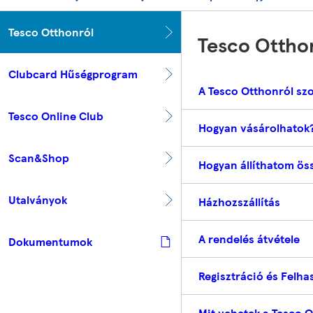
Tesco Otthonról
Tesco Ottho
Clubcard Hűségprogram
A Tesco Otthonról szo
Tesco Online Club
Hogyan vásárolhatok
Scan&Shop
Hogyan állíthatom ös
Utalványok
Házhozszállítás
A rendelés átvétele
Dokumentumok
Regisztráció és Felhas
Mit vehetek a Tesco O