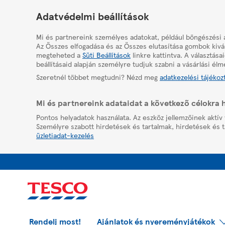
HelpPage
Adatvédelmi beállítások
Mi és partnereink személyes adatokat, például böngészési 
Az Összes elfogadása és az Összes elutasítása gombok kivál
megteheted a
Süti Beállítások
linkre kattintva. A választás
beállításaid alapján személyre tudjuk szabni a vásárlási élm
Szeretnél többet megtudni? Nézd meg
adatkezelési tájékoz
Mi és partnereink adataidat a következő célokra 
Pontos helyadatok használata. Az eszköz jellemzőinek aktív 
Személyre szabott hirdetések és tartalmak, hirdetések és t
üzletiadat-kezelés
Rendelj most!
Ajánlatok és nyereményjátékok