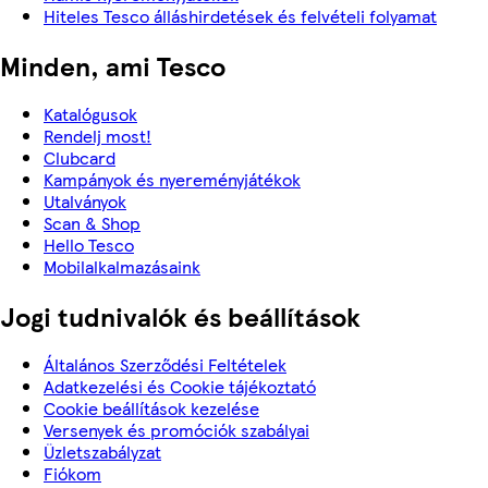
Hiteles Tesco álláshirdetések és felvételi folyamat
Minden, ami Tesco
Katalógusok
Rendelj most!
Clubcard
Kampányok és nyereményjátékok
Utalványok
Scan & Shop
Hello Tesco
Mobilalkalmazásaink
Jogi tudnivalók és beállítások
Általános Szerződési Feltételek
Adatkezelési és Cookie tájékoztató
Cookie beállítások kezelése
Versenyek és promóciók szabályai
Üzletszabályzat
Fiókom