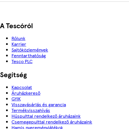
A Tescóról
Rólunk
Karrier
Sajtóközlemények
Fenntarthatóság
Tesco PLC
Segítség
Kapcsolat
Áruházkereső
GYIK
Visszavásárlás és garancia
Termékvisszahívás
Húspulttal rendelkező áruházaink
Csemegepulttal rendelkező áruházaink
Hamis nyereményjátékok