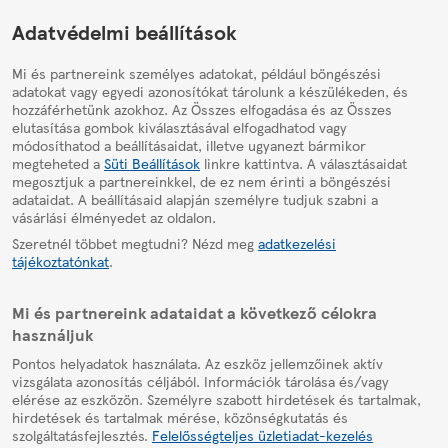
HelpPage
Adatvédelmi beállítások
Mi és partnereink személyes adatokat, például böngészési
adatokat vagy egyedi azonosítókat tárolunk a készülékeden, és
hozzáférhetünk azokhoz. Az Összes elfogadása és az Összes
elutasítása gombok kiválasztásával elfogadhatod vagy
módosíthatod a beállításaidat, illetve ugyanezt bármikor
megteheted a
Süti Beállítások
linkre kattintva. A választásaidat
megosztjuk a partnereinkkel, de ez nem érinti a böngészési
adataidat. A beállításaid alapján személyre tudjuk szabni a
vásárlási élményedet az oldalon.
Szeretnél többet megtudni? Nézd meg
adatkezelési
tájékoztatónkat
.
Mi és partnereink adataidat a következő célokra
használjuk
Pontos helyadatok használata. Az eszköz jellemzőinek aktív
vizsgálata azonosítás céljából. Információk tárolása és/vagy
elérése az eszközön. Személyre szabott hirdetések és tartalmak,
hirdetések és tartalmak mérése, közönségkutatás és
szolgáltatásfejlesztés.
Felelősségteljes üzletiadat-kezelés