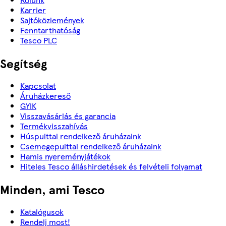
Karrier
Sajtóközlemények
Fenntarthatóság
Tesco PLC
Segítség
Kapcsolat
Áruházkereső
GYIK
Visszavásárlás és garancia
Termékvisszahívás
Húspulttal rendelkező áruházaink
Csemegepulttal rendelkező áruházaink
Hamis nyereményjátékok
Hiteles Tesco álláshirdetések és felvételi folyamat
Minden, ami Tesco
Katalógusok
Rendelj most!