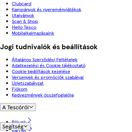
Clubcard
Kampányok és nyereményjátékok
Utalványok
Scan & Shop
Hello Tesco
Mobilalkalmazásaink
Jogi tudnivalók és beállítások
Általános Szerződési Feltételek
Adatkezelési és Cookie tájékoztató
Cookie beállítások kezelése
Versenyek és promóciók szabályai
Üzletszabályzat
Fiókom
Kedvezmények összefoglalója
A Tescóról
Rólunk
Segítség
Karrier