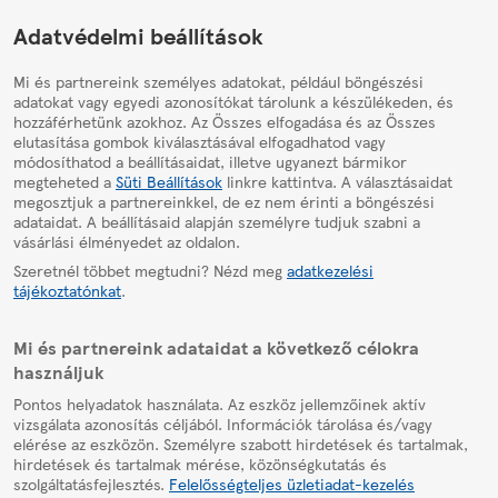
HelpPage
Adatvédelmi beállítások
Mi és partnereink személyes adatokat, például böngészési
adatokat vagy egyedi azonosítókat tárolunk a készülékeden, és
hozzáférhetünk azokhoz. Az Összes elfogadása és az Összes
elutasítása gombok kiválasztásával elfogadhatod vagy
módosíthatod a beállításaidat, illetve ugyanezt bármikor
megteheted a
Süti Beállítások
linkre kattintva. A választásaidat
megosztjuk a partnereinkkel, de ez nem érinti a böngészési
adataidat. A beállításaid alapján személyre tudjuk szabni a
vásárlási élményedet az oldalon.
Szeretnél többet megtudni? Nézd meg
adatkezelési
tájékoztatónkat
.
Mi és partnereink adataidat a következő célokra
használjuk
Pontos helyadatok használata. Az eszköz jellemzőinek aktív
vizsgálata azonosítás céljából. Információk tárolása és/vagy
elérése az eszközön. Személyre szabott hirdetések és tartalmak,
hirdetések és tartalmak mérése, közönségkutatás és
szolgáltatásfejlesztés.
Felelősségteljes üzletiadat-kezelés