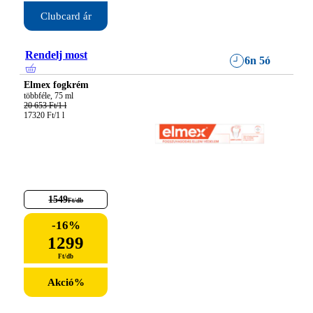
Clubcard ár
Rendelj most
6n 5ó
Elmex fogkrém
20 653 Ft/1 l
17320 Ft/1 l
1549
Ft
/
db
-
16
%
1299
Ft
/
db
Akció
%