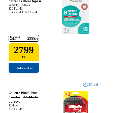
pattanás elleni tapasz
többféle, 22 db/cs

136 Ft/1 db

Clubcarddal: 127 Ft/1 db
Clubcard
2999
Ft
nélkül:
2799
Ft
Clubcard ár
3h 5n
Gillette Blue3 Plus
Comfort eldobható
borotva
12 db/cs

313 Ft/1 db