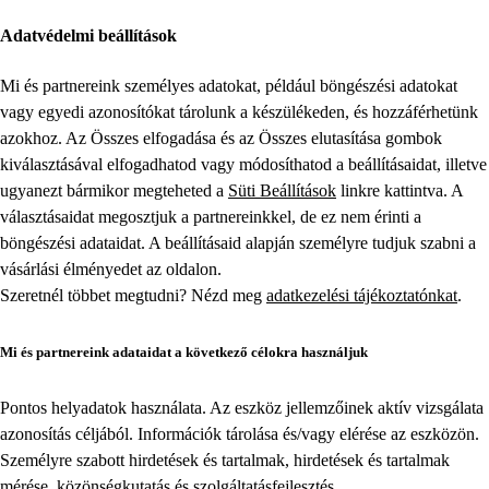
Adatvédelmi beállítások
Mi és partnereink személyes adatokat, például böngészési adatokat
vagy egyedi azonosítókat tárolunk a készülékeden, és hozzáférhetünk
azokhoz. Az Összes elfogadása és az Összes elutasítása gombok
kiválasztásával elfogadhatod vagy módosíthatod a beállításaidat, illetve
ugyanezt bármikor megteheted a
Süti Beállítások
linkre kattintva. A
választásaidat megosztjuk a partnereinkkel, de ez nem érinti a
böngészési adataidat. A beállításaid alapján személyre tudjuk szabni a
vásárlási élményedet az oldalon.
Szeretnél többet megtudni? Nézd meg
adatkezelési tájékoztatónkat
.
Mi és partnereink adataidat a következő célokra használjuk
Pontos helyadatok használata. Az eszköz jellemzőinek aktív vizsgálata
azonosítás céljából. Információk tárolása és/vagy elérése az eszközön.
Személyre szabott hirdetések és tartalmak, hirdetések és tartalmak
mérése, közönségkutatás és szolgáltatásfejlesztés.