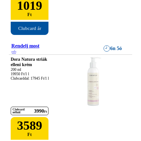
1019
Ft
Clubcard ár
Rendelj most
6n 5ó
Dora Natura striák
elleni krém
200 ml

19950 Ft/1 l

Clubcarddal: 17945 Ft/1 l
Clubcard
3990
Ft
nélkül:
3589
Ft