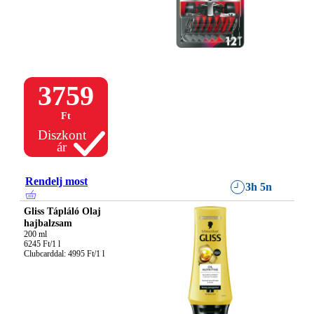
3759
Ft
Diszkont
ár
Rendelj most
3h 5n
Gliss Tápláló Olaj
hajbalzsam
200 ml

6245 Ft/1 l

Clubcarddal: 4995 Ft/1 l