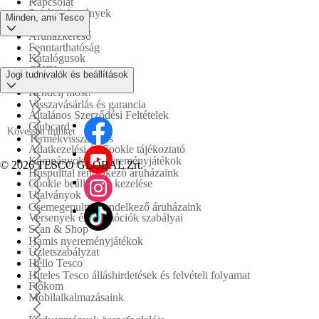
Kapcsolat
Sajtóközlemények
Minden, ami Tesco
Áruházkereső
Fenntarthatóság
Katalógusok
GYIK
Jogi tudnivalók és beállítások
Tesco PLC
Rendelj most!
Visszavásárlás és garancia
Általános Szerződési Feltételek
Clubcard
Kövessen minket
Termékvisszahívás
Adatkezelési és Cookie tájékoztató
Kampányok és nyereményjátékok
©
2026 TESCO GLOBAL Zrt.
Húspulttal rendelkező áruházaink
Cookie beállítások kezelése
Utalványok
Csemegepulttal rendelkező áruházaink
Versenyek és promóciók szabályai
Scan & Shop
Hamis nyereményjátékok
Üzletszabályzat
Hello Tesco
Hiteles Tesco álláshirdetések és felvételi folyamat
Fiókom
Mobilalkalmazásaink