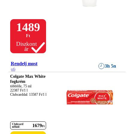
1489
Ft
Diszkont
ár
Rendelj most
3h 5n
Colgate Max White
fogkrém
többféle, 75 ml

22387 Ft/1 l

Clubcarddal: 13587 Ft/1 l
Clubcard
1679
Ft
nélkül: