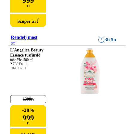
999
Ft
!
Szuper ár
Rendelj most
3h 5n
L'Angelica Beauty
Essence tusfürdő
2 798 Ft/1 l
1998 Ft/1 l
1399
Ft
-
28
%
999
Ft