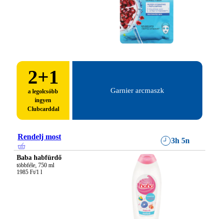
2
+1
Garnier arcmaszk
a legolcsóbb
ingyen
Clubcarddal
Rendelj most
3h 5n
Baba habfürdő
többféle, 750 ml

1985 Ft/1 l