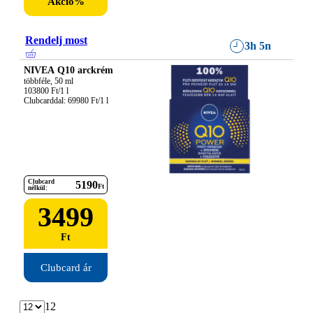
Akció
%
Rendelj most
3h 5n
NIVEA Q10 arckrém
többféle, 50 ml

103800 Ft/1 l

Clubcarddal: 69980 Ft/1 l
Clubcard
5190
Ft
nélkül:
3499
Ft
Clubcard ár
12