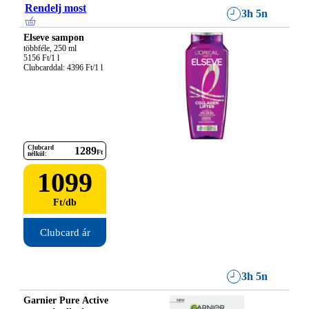
Rendelj most
3h 5n
Elseve sampon
többféle, 250 ml

5156 Ft/1 l

Clubcarddal: 4396 Ft/1 l
Clubcard
1289
Ft
nélkül:
1099
Ft
/
db
Clubcard ár
3h 5n
Garnier Pure Active