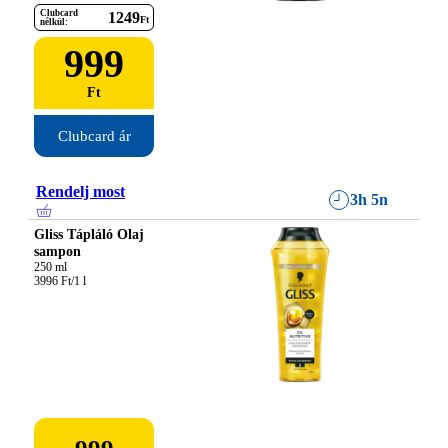
Clubcard
1249
Ft
nélkül:
999
Ft
Clubcard ár
Rendelj most
3h 5n
Gliss Tápláló Olaj
sampon
250 ml

3996 Ft/1 l