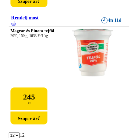
!
Szuper ár
Rendelj most
4n 11ó
Magyar és Finom tejföl
20%, 150 g, 1633 Ft/1 kg
245
Ft
!
Szuper ár
12