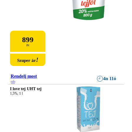
899
Ft
!
Szuper ár
Rendelj most
4n 11ó
I love tej UHT tej
1,5%, 1 l