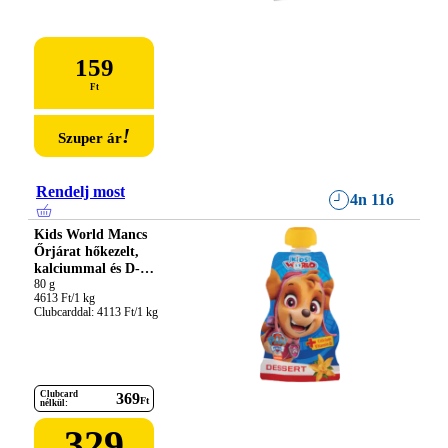
159
Ft
!
Szuper ár
Rendelj most
4n 11ó
Kids World Mancs
Őrjárat hőkezelt,
kalciummal és D-
vitaminnal dúsított
80 g

4613 Ft/1 kg

vaníliás túrós desszert
Clubcarddal: 4113 Ft/1 kg
Clubcard
369
Ft
nélkül:
329