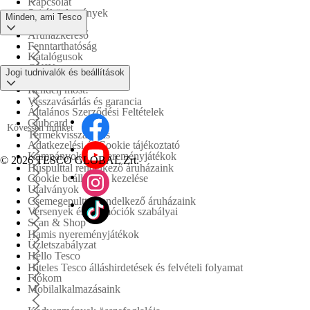
Kapcsolat
Sajtóközlemények
Minden, ami Tesco
Áruházkereső
Fenntarthatóság
Katalógusok
GYIK
Jogi tudnivalók és beállítások
Tesco PLC
Rendelj most!
Visszavásárlás és garancia
Általános Szerződési Feltételek
Clubcard
Kövessen minket
Termékvisszahívás
Adatkezelési és Cookie tájékoztató
Kampányok és nyereményjátékok
©
2026 TESCO GLOBAL Zrt.
Húspulttal rendelkező áruházaink
Cookie beállítások kezelése
Utalványok
Csemegepulttal rendelkező áruházaink
Versenyek és promóciók szabályai
Scan & Shop
Hamis nyereményjátékok
Üzletszabályzat
Hello Tesco
Hiteles Tesco álláshirdetések és felvételi folyamat
Fiókom
Mobilalkalmazásaink