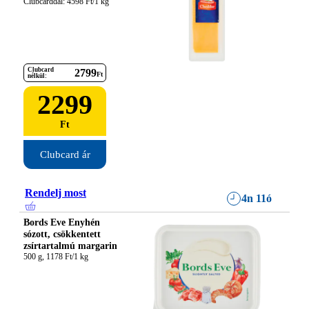
Clubcarddal: 4598 Ft/1 kg
Clubcard
2799
Ft
nélkül:
2299
Ft
Clubcard ár
Rendelj most
4n 11ó
Bords Eve Enyhén
sózott, csökkentett
zsírtartalmú margarin
500 g, 1178 Ft/1 kg