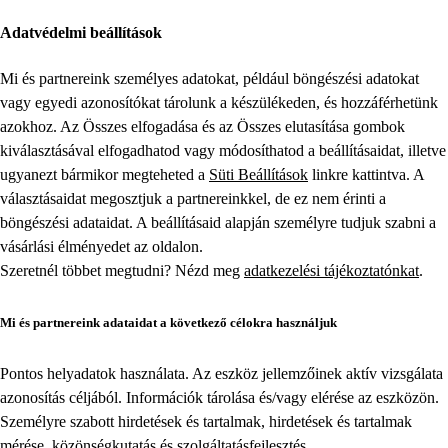
Adatvédelmi beállítások
Mi és partnereink személyes adatokat, például böngészési adatokat
vagy egyedi azonosítókat tárolunk a készülékeden, és hozzáférhetünk
azokhoz. Az Összes elfogadása és az Összes elutasítása gombok
kiválasztásával elfogadhatod vagy módosíthatod a beállításaidat, illetve
ugyanezt bármikor megteheted a
Süti Beállítások
linkre kattintva. A
választásaidat megosztjuk a partnereinkkel, de ez nem érinti a
böngészési adataidat. A beállításaid alapján személyre tudjuk szabni a
vásárlási élményedet az oldalon.
Szeretnél többet megtudni? Nézd meg
adatkezelési tájékoztatónkat
.
Mi és partnereink adataidat a következő célokra használjuk
Pontos helyadatok használata. Az eszköz jellemzőinek aktív vizsgálata
azonosítás céljából. Információk tárolása és/vagy elérése az eszközön.
Személyre szabott hirdetések és tartalmak, hirdetések és tartalmak
mérése, közönségkutatás és szolgáltatásfejlesztés.