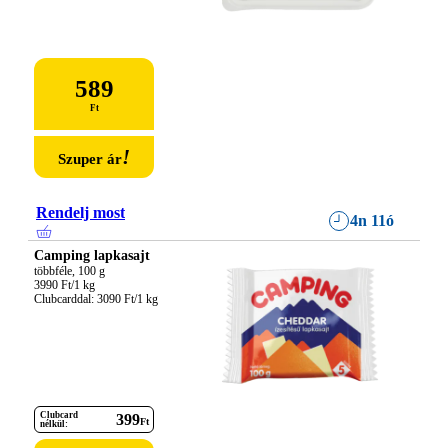
589
Ft
!
Szuper ár
Rendelj most
4n 11ó
Camping lapkasajt
többféle, 100 g

3990 Ft/1 kg

Clubcarddal: 3090 Ft/1 kg
Clubcard
399
Ft
nélkül: