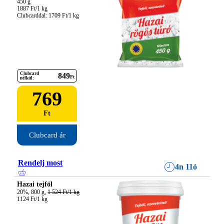
450 g

1887 Ft/1 kg

Clubcarddal: 1709 Ft/1 kg
Clubcard
849
Ft
nélkül:
769
Ft
Clubcard ár
Rendelj most
4n 11ó
Hazai tejföl
20%, 800 g, 
1 524 Ft/1 kg
1124 Ft/1 kg