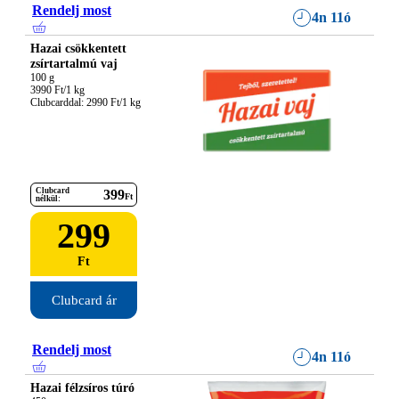
Rendelj most
4n 11ó
Hazai csökkentett
zsírtartalmú vaj
100 g

3990 Ft/1 kg

Clubcarddal: 2990 Ft/1 kg
Clubcard
399
Ft
nélkül:
299
Ft
Clubcard ár
Rendelj most
4n 11ó
Hazai félzsíros túró