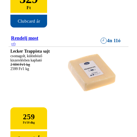
Ft
Clubcard ár
Rendelj most
4n 11ó
Lecker Trappista sajt
csomagolt, különböző 
2 604 Ft/1 kg
2599 Ft/1 kg
259
Ft
/
10 dkg