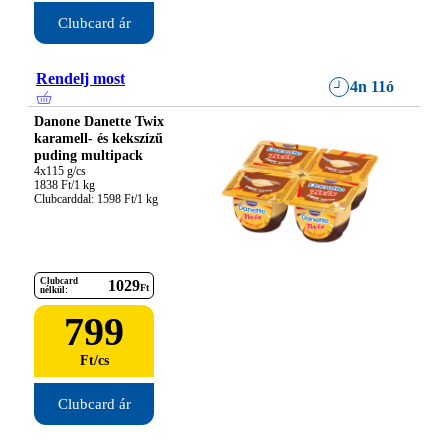
Clubcard ár
Rendelj most
4n 11ó
Danone Danette Twix
karamell- és kekszízű
puding multipack
4x115 g/cs

1838 Ft/1 kg

Clubcarddal: 1598 Ft/1 kg
Clubcard
1029
Ft
nélkül:
799
Ft
/
cs
Clubcard ár