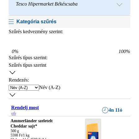
Tesco Hipermarket Békéscsaba
Kategória szűrés
Szűrés kedvezmény szerint:
0
%
100
%
Szűrés típus szerint
:
Szűrés típus szerint
Rendezés:
Név (A-Z)
Rendelj most
4n 11ó
Ammerländer szeletelt
Cheddar sajt*
500 g

5598 Ft/1 kg
