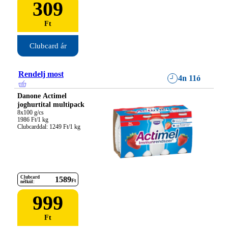
309
Ft
Clubcard ár
Rendelj most
4n 11ó
Danone Actimel
joghurtital multipack
8x100 g/cs

1986 Ft/1 kg

Clubcarddal: 1249 Ft/1 kg
Clubcard
1589
Ft
nélkül:
999
Ft