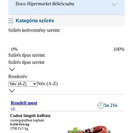
Tesco Hipermarket Békéscsaba
Kategória szűrés
Szűrés kedvezmény szerint:
0
%
100
%
Szűrés típus szerint
:
Szűrés típus szerint
Rendezés:
Név (A-Z)
Rendelj most
5n 21ó
Csabai lángolt kolbász
6 250 Ft/1 kg
3790 Ft/1 kg