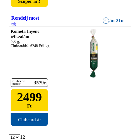
!
Szuper ár
Rendelj most
5n 21ó
Kométa Ínyenc
téliszalámi
400 g,

Clubcarddal: 6248 Ft/1 kg
Clubcard
3579
Ft
nélkül:
2499
Ft
Clubcard ár
12