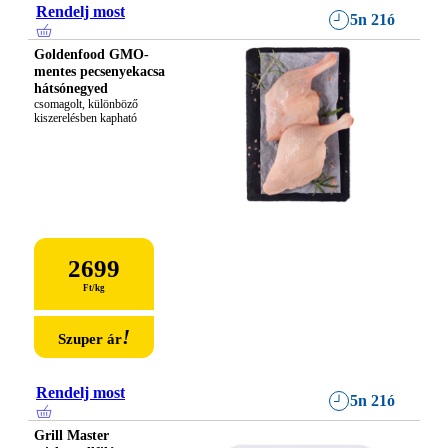
Rendelj most
5n 21ó
Goldenfood GMO-
mentes pecsenyekacsa
hátsónegyed
csomagolt, különböző 
kiszerelésben kapható
2699
Ft
/
kg
!
Szuper ár
Rendelj most
5n 21ó
Grill Master