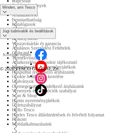
Kapcsolat
Sajtóközlemények
Minden, ami Tesco
Áruházkereső
Fenntarthatóság
Katalógusok
GYIK
Jogi tudnivalók és beállítások
Tesco PLC
Rendelj most!
Visszavásárlás és garancia
Általános Szerződési Feltételek
Clubcard
Kövessen minket
Termékvisszahívás
Adatkezelési és Cookie tájékoztató
Kampányok és nyereményjátékok
©
2026 TESCO GLOBAL Zrt.
Húspulttal rendelkező áruházaink
Cookie beállítások kezelése
Utalványok
Csemegepulttal rendelkező áruházaink
Versenyek és promóciók szabályai
Scan & Shop
Hamis nyereményjátékok
Üzletszabályzat
Hello Tesco
Hiteles Tesco álláshirdetések és felvételi folyamat
Fiókom
Mobilalkalmazásaink