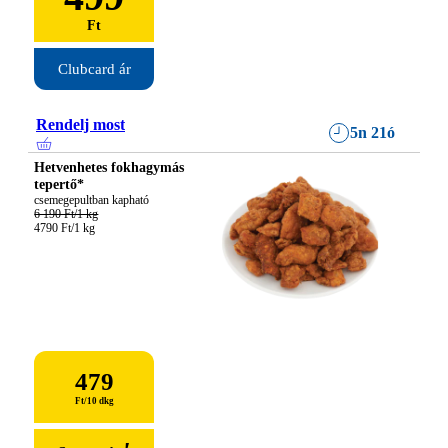
Ft
Clubcard ár
Rendelj most
5n 21ó
Hetvenhetes fokhagymás
tepertő*
6 190 Ft/1 kg
4790 Ft/1 kg
479
Ft
/
10 dkg