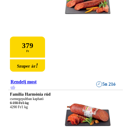
379
Ft
!
Szuper ár
Rendelj most
5n 21ó
Familia Harmónia rúd
6 190 Ft/1 kg
4290 Ft/1 kg