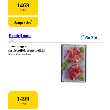
1469
Ft
/
kg
!
Szuper ár
Rendelj most
5n 21ó
Friss magyar
sertéscsülök csont nélkül
húspultban kapható
1499
Ft
/
kg