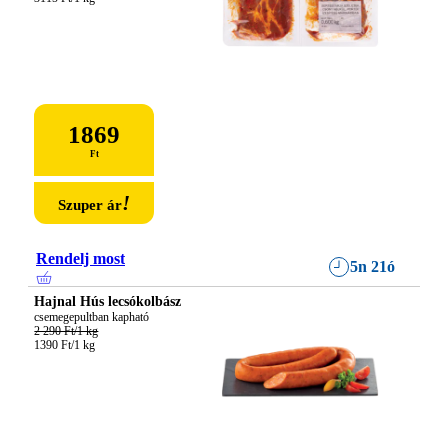
1869
Ft
!
Szuper ár
Rendelj most
5n 21ó
Hajnal Hús lecsókolbász
2 290 Ft/1 kg
1390 Ft/1 kg