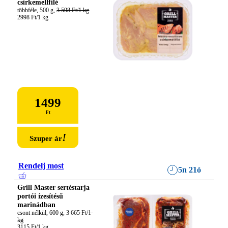
csirkemellfilé
többféle, 500 g, 
3 598 Ft/1 kg
2998 Ft/1 kg
1499
Ft
!
Szuper ár
Rendelj most
5n 21ó
Grill Master sertéstarja
portói ízesítésű
marinádban
csont nélkül, 600 g, 
3 665 Ft/1 
kg
3115 Ft/1 kg