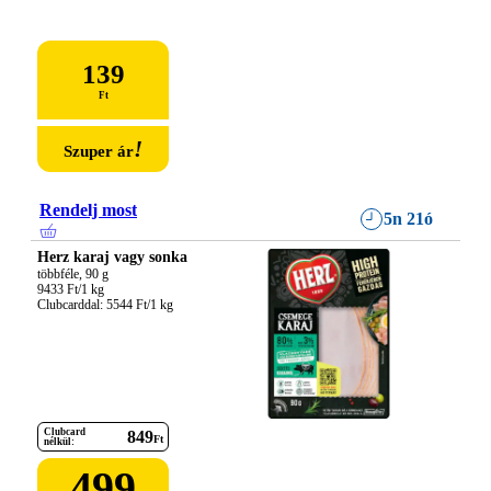
139
Ft
!
Szuper ár
Rendelj most
5n 21ó
Herz karaj vagy sonka
többféle, 90 g

9433 Ft/1 kg

Clubcarddal: 5544 Ft/1 kg
Clubcard
849
Ft
nélkül:
499