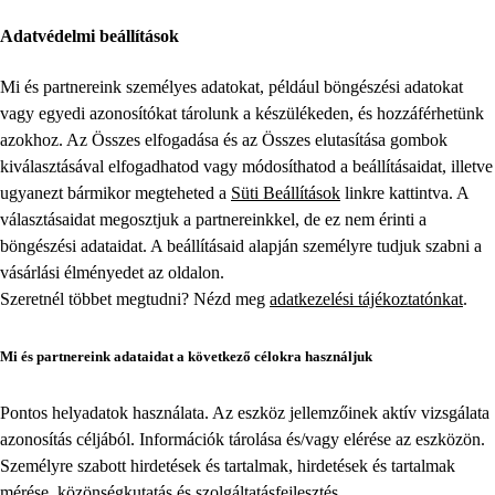
Adatvédelmi beállítások
Mi és partnereink személyes adatokat, például böngészési adatokat
vagy egyedi azonosítókat tárolunk a készülékeden, és hozzáférhetünk
azokhoz. Az Összes elfogadása és az Összes elutasítása gombok
kiválasztásával elfogadhatod vagy módosíthatod a beállításaidat, illetve
ugyanezt bármikor megteheted a
Süti Beállítások
linkre kattintva. A
választásaidat megosztjuk a partnereinkkel, de ez nem érinti a
böngészési adataidat. A beállításaid alapján személyre tudjuk szabni a
vásárlási élményedet az oldalon.
Szeretnél többet megtudni? Nézd meg
adatkezelési tájékoztatónkat
.
Mi és partnereink adataidat a következő célokra használjuk
Pontos helyadatok használata. Az eszköz jellemzőinek aktív vizsgálata
azonosítás céljából. Információk tárolása és/vagy elérése az eszközön.
Személyre szabott hirdetések és tartalmak, hirdetések és tartalmak
mérése, közönségkutatás és szolgáltatásfejlesztés.