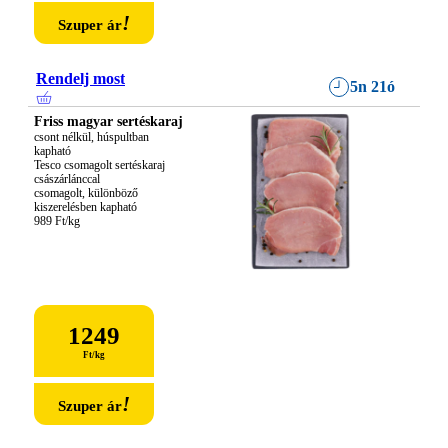
!
Szuper ár
Rendelj most
5n 21ó
Friss magyar sertéskaraj
csont nélkül, húspultban 
kapható

Tesco csomagolt sertéskaraj 
császárlánccal

csomagolt, különböző 
kiszerelésben kapható

989 Ft/kg
1249
Ft
/
kg
!
Szuper ár