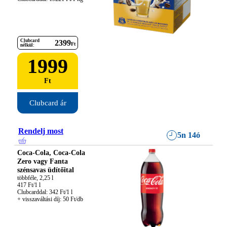
Clubcard
2399
Ft
nélkül:
1999
Ft
Clubcard ár
Rendelj most
5n 14ó
Coca-Cola, Coca-Cola
Zero vagy Fanta
szénsavas üdítőital
többféle, 2,25 l

417 Ft/1 l

Clubcarddal: 342 Ft/1 l

+ visszaváltási díj: 50 Ft/db