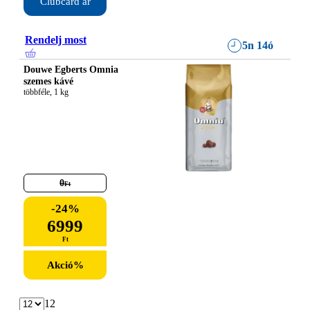
Clubcard ár
Rendelj most
5n 14ó
Douwe Egberts Omnia
szemes kávé
többféle, 1 kg
0
Ft
-
24
%
6999
Ft
Akció
%
12