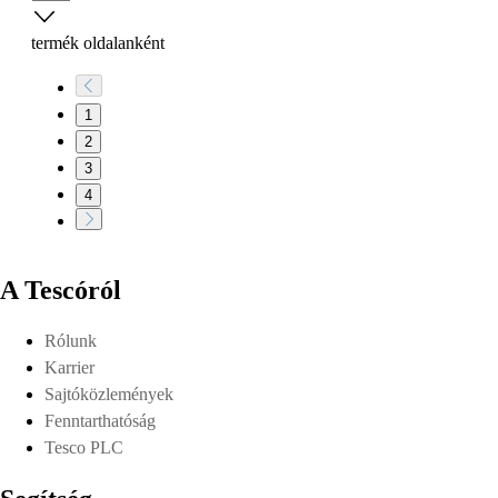
termék oldalanként
1
2
3
4
A Tescóról
Rólunk
Karrier
Sajtóközlemények
Fenntarthatóság
Tesco PLC