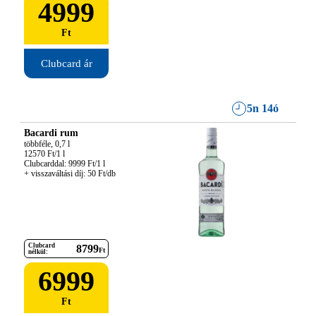
4999
Ft
Clubcard ár
5n 14ó
Bacardi rum
többféle, 0,7 l

12570 Ft/1 l

Clubcarddal: 9999 Ft/1 l

+ visszaváltási díj: 50 Ft/db
Clubcard
8799
Ft
nélkül:
6999
Ft