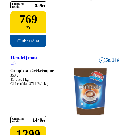
Clubcard
939
Ft
nélkül:
769
Ft
Clubcard ár
Rendelj most
5n 14ó
Completa kávékrémpor
350 g

4140 Ft/1 kg

Clubcarddal: 3711 Ft/1 kg
Clubcard
1449
Ft
nélkül:
1299