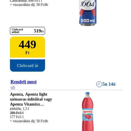
Clubcarddal: 898 Ft/1 l

+ visszaváltási díj: 50 Ft/db
Clubcard
519
Ft
nélkül:
449
Ft
Clubcard ár
Rendelj most
5n 14ó
Apenta, Apenta light
szénsavas üdítőital vagy
Apenta Vitamixx
ízesített ásványvíz
286 Ft/1 l
177 Ft/1 l

+ visszaváltási díj: 50 Ft/db