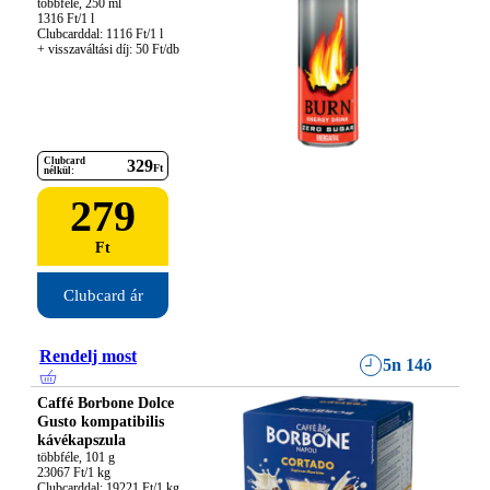
többféle, 250 ml

1316 Ft/1 l

Clubcarddal: 1116 Ft/1 l

+ visszaváltási díj: 50 Ft/db
Clubcard
329
Ft
nélkül:
279
Ft
Clubcard ár
Rendelj most
5n 14ó
Caffé Borbone Dolce
Gusto kompatibilis
kávékapszula
többféle, 101 g

23067 Ft/1 kg

Clubcarddal: 19221 Ft/1 kg