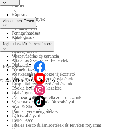
Karrier
Kapcsolat
Sajtóközlemények
Minden, ami Tesco
Áruházkereső
Fenntarthatóság
Katalógusok
GYIK
Jogi tudnivalók és beállítások
Tesco PLC
Rendelj most!
Visszavásárlás és garancia
Általános Szerződési Feltételek
Clubcard
Kövessen minket
Termékvisszahívás
Adatkezelési és Cookie tájékoztató
Kampányok és nyereményjátékok
©
2026 TESCO GLOBAL Zrt.
Húspulttal rendelkező áruházaink
Cookie beállítások kezelése
Utalványok
Csemegepulttal rendelkező áruházaink
Versenyek és promóciók szabályai
Scan & Shop
Hamis nyereményjátékok
Üzletszabályzat
Hello Tesco
Hiteles Tesco álláshirdetések és felvételi folyamat