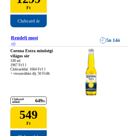
Ft
Clubcard ár
Rendelj most
5n 14ó
Corona Extra minőségi
világos sör
330 ml

1967 Ft/1 l

Clubcarddal: 1664 Ft/1 l

+ visszaváltási díj: 50 Ft/db
Clubcard
649
Ft
nélkül:
549
Ft