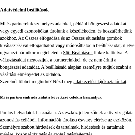
Adatvédelmi beállítások
Mi és partnereink személyes adatokat, például böngészési adatokat
vagy egyedi azonosítókat tárolunk a készülékeden, és hozzáférhetünk
azokhoz. Az Összes elfogadása és az Összes elutasítása gombok
kiválasztásával elfogadhatod vagy módosíthatod a beállításaidat, illetve
ugyanezt bármikor megteheted a
Süti Beállítások
linkre kattintva. A
választásaidat megosztjuk a partnereinkkel, de ez nem érinti a
böngészési adataidat. A beállításaid alapján személyre tudjuk szabni a
vásárlási élményedet az oldalon.
Szeretnél többet megtudni? Nézd meg
adatkezelési tájékoztatónkat
.
Mi és partnereink adataidat a következő célokra használjuk
Pontos helyadatok használata. Az eszköz jellemzőinek aktív vizsgálata
azonosítás céljából. Információk tárolása és/vagy elérése az eszközön.
Személyre szabott hirdetések és tartalmak, hirdetések és tartalmak
mérése, közönségkutatás és szolgáltatásfejlesztés.