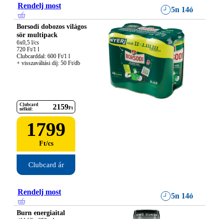
Rendelj most
5n 14ó
Borsodi dobozos világos
sör multipack
6x0,5 l/cs

720 Ft/1 l

Clubcarddal: 600 Ft/1 l

+ visszaváltási díj: 50 Ft/db
Clubcard
2159
Ft
nélkül:
1799
Ft
/
cs
Clubcard ár
Rendelj most
5n 14ó
Burn energiaital