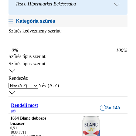
Tesco Hipermarket Békéscsaba
Kategória szűrés
Szűrés kedvezmény szerint:
0
%
100
%
Szűrés típus szerint
:
Szűrés típus szerint
Rendezés:
Név (A-Z)
Rendelj most
5n 14ó
1664 Blanc dobozos
búzasör
0,5 l

1038 Ft/1 l
