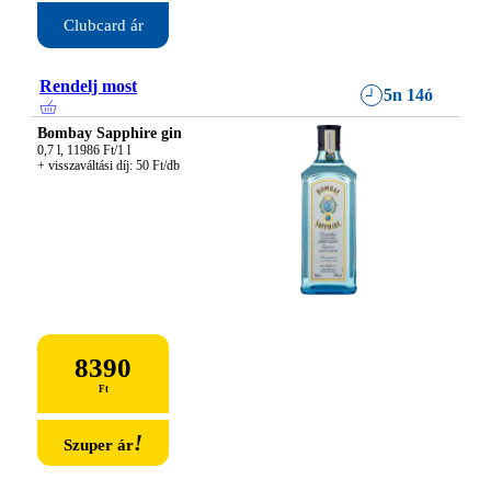
Clubcard ár
Rendelj most
5n 14ó
Bombay Sapphire gin
0,7 l, 11986 Ft/1 l

+ visszaváltási díj: 50 Ft/db
8390
Ft
!
Szuper ár