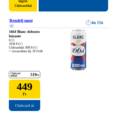
ingyen
Clubcarddal
Rendelj most
4n 15ó
1664 Blanc dobozos
búzasör
0,5 l

1038 Ft/1 l

Clubcarddal: 898 Ft/1 l

+ visszaváltási díj: 50 Ft/db
Clubcard
519
Ft
nélkül:
449
Ft
Clubcard ár