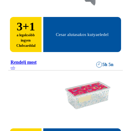
3
+1
Cesar alutasakos kutyaeledel
a legolcsóbb
ingyen
Clubcarddal
Rendelj most
5h 5n