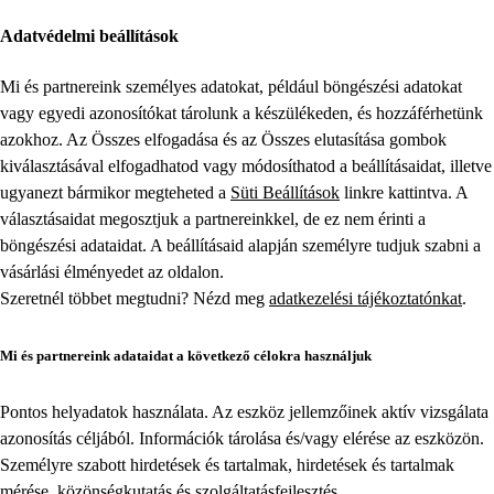
Adatvédelmi beállítások
Mi és partnereink személyes adatokat, például böngészési adatokat
vagy egyedi azonosítókat tárolunk a készülékeden, és hozzáférhetünk
azokhoz. Az Összes elfogadása és az Összes elutasítása gombok
kiválasztásával elfogadhatod vagy módosíthatod a beállításaidat, illetve
ugyanezt bármikor megteheted a
Süti Beállítások
linkre kattintva. A
választásaidat megosztjuk a partnereinkkel, de ez nem érinti a
böngészési adataidat. A beállításaid alapján személyre tudjuk szabni a
vásárlási élményedet az oldalon.
Szeretnél többet megtudni? Nézd meg
adatkezelési tájékoztatónkat
.
Mi és partnereink adataidat a következő célokra használjuk
Pontos helyadatok használata. Az eszköz jellemzőinek aktív vizsgálata
azonosítás céljából. Információk tárolása és/vagy elérése az eszközön.
Személyre szabott hirdetések és tartalmak, hirdetések és tartalmak
mérése, közönségkutatás és szolgáltatásfejlesztés.