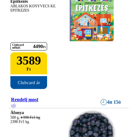
Építkezés
ABLAKOS KONYVECS KE. 
EPITKEZES
Clubcard
4490
Ft
nélkül:
3589
Ft
Clubcard ár
Rendelj most
4n 15ó
Áfonya
500 g, 
4 998 Ft/1 kg
2398 Ft/1 kg