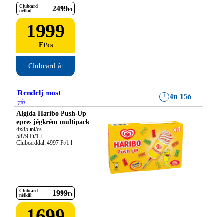
Clubcard
2499
Ft
nélkül:
1999
Ft
/
cs
Clubcard ár
Rendelj most
4n 15ó
Algida Haribo Push-Up
epres jégkrém multipack
4x85 ml/cs

5879 Ft/1 l

Clubcarddal: 4997 Ft/1 l
Clubcard
1999
Ft
nélkül:
1699