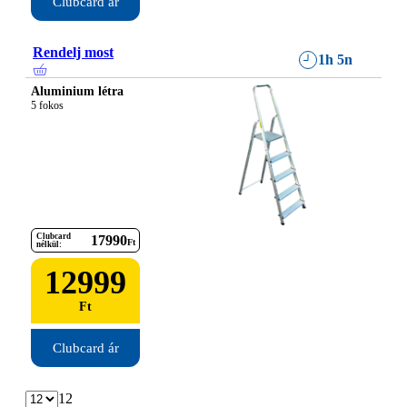
Clubcard ár
Rendelj most
1h 5n
Aluminium létra
5 fokos
Clubcard
17990
Ft
nélkül:
12999
Ft
Clubcard ár
12