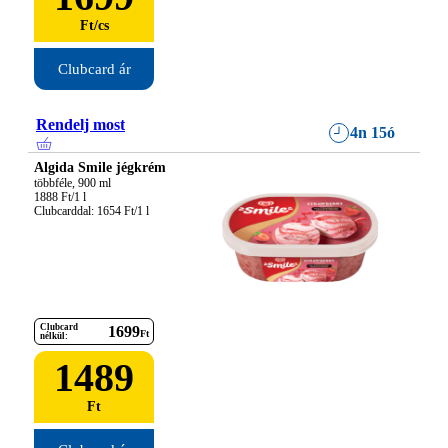
Ft
/
cs
Clubcard ár
Rendelj most
4n 15ó
Algida Smile jégkrém
többféle, 900 ml

1888 Ft/1 l

Clubcarddal: 1654 Ft/1 l
Clubcard
1699
Ft
nélkül:
1489
Ft