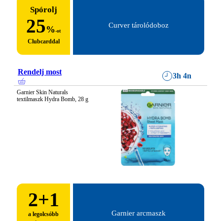
Spórolj
25
Curver tárolódoboz
%
-ot
Clubcarddal
Rendelj most
3h 4n
Garnier Skin Naturals 
textilmaszk Hydra Bomb, 28 g
2
+1
Garnier arcmaszk
a legolcsóbb