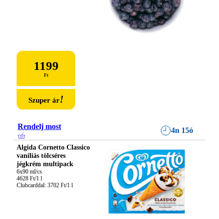
1199
Ft
!
Szuper ár
Rendelj most
4n 15ó
Algida Cornetto Classico
vaníliás tölcséres
jégkrém multipack
6x90 ml/cs

4628 Ft/1 l

Clubcarddal: 3702 Ft/1 l