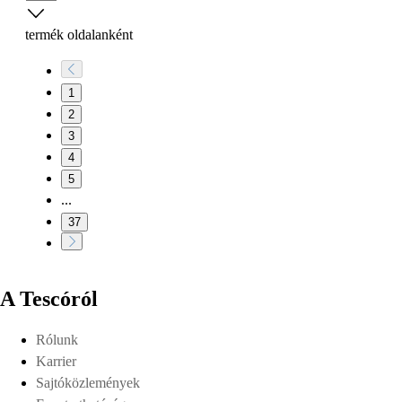
termék oldalanként
1
2
3
4
5
...
37
A Tescóról
Rólunk
Karrier
Sajtóközlemények