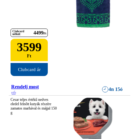
Clubcard
4499
Ft
nélkül:
3599
Ft
Clubcard ár
Rendelj most
4n 15ó
Cesar teljes értékű nedves 
eledel felnőtt kutyák részére 
zamatos marhával és májjal 150 
g