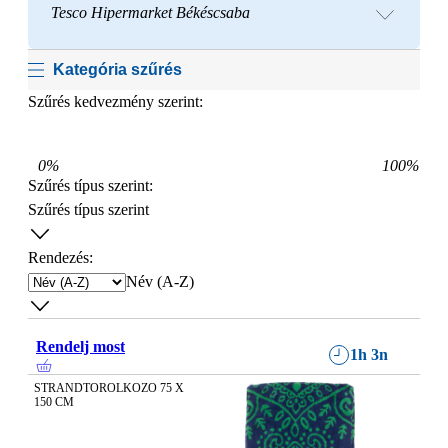
Tesco Hipermarket Békéscsaba
Kategória szűrés
Szűrés kedvezmény szerint:
0
%
100
%
Szűrés típus szerint
:
Szűrés típus szerint
Rendezés:
Név (A-Z)
Rendelj most
1h 3n
STRANDTOROLKOZO 75 X 
150 CM