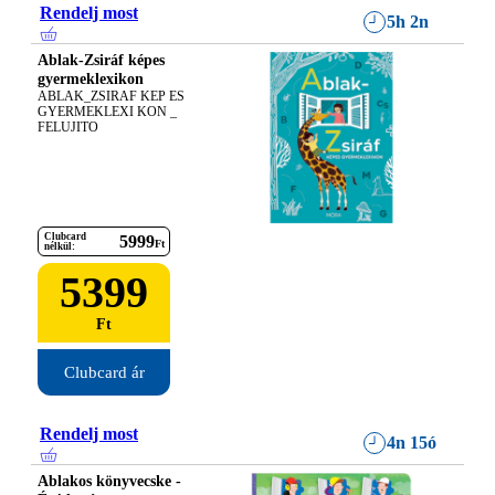
Rendelj most
5h 2n
Ablak-Zsiráf képes
gyermeklexikon
ABLAK_ZSIRAF KEP ES 
GYERMEKLEXI KON _ 
FELUJITO
Clubcard
5999
Ft
nélkül:
5399
Ft
Clubcard ár
Rendelj most
4n 15ó
Ablakos könyvecske -