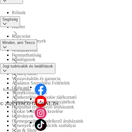
Rólunk
Segítség
Karrier
Kapcsolat
Sajtóközlemények
Minden, ami Tesco
Áruházkereső
Fenntarthatóság
Katalógusok
GYIK
Jogi tudnivalók és beállítások
Tesco PLC
Rendelj most!
Visszavásárlás és garancia
Általános Szerződési Feltételek
Clubcard
Kövessen minket
Termékvisszahívás
Adatkezelési és Cookie tájékoztató
Kampányok és nyereményjátékok
©
2026 TESCO GLOBAL Zrt.
Húspulttal rendelkező áruházaink
Cookie beállítások kezelése
Utalványok
Csemegepulttal rendelkező áruházaink
Versenyek és promóciók szabályai
Scan & Shop